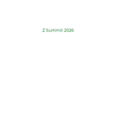
Patrocinadores
Z Summit 2026
Master
Ouro
Prata