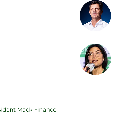
chaluá
Arnal
Sócio |
G
a
Vivia
CIO de C
imônio
sident Mack Finance
 - Tendência de Investimento ne