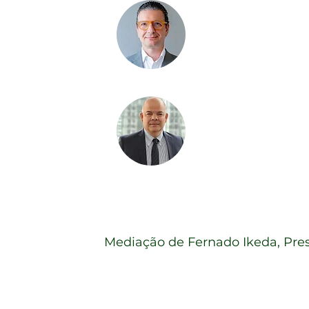
Marcelo Mi
CEO |
RB Asset
Otávio Vieir
CIO de Crédito |
est gestão de patr
Mediação de Fernado Ikeda, Pre
Setor de Tecnologia