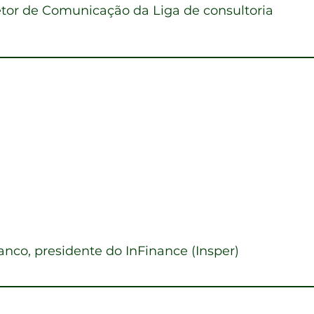
etor de Comunicação da Liga de consultoria
 o Sonho de Todo Jovem da Ger
chert
timentos
nco, presidente do InFinance (Insper)
tora global de cripto