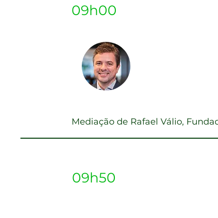
09h00
Ricardo Barb
Diretor |
Ágora Inv
Mediação de Rafael Válio, Fundad
A Renda Fixa é o que
09h50