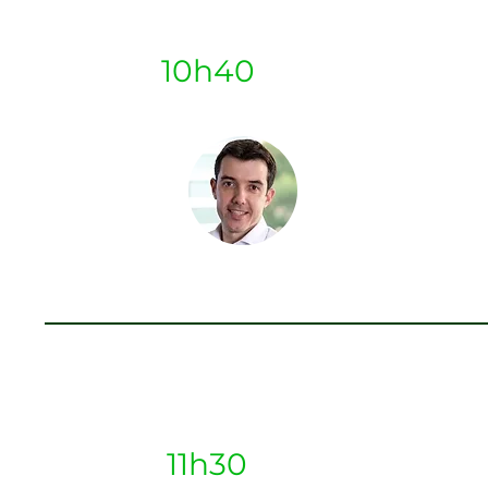
10h40
Thiago Cost
Managing Director
Banking
Itaú BBA
As visões sobre açõe
gestão
11h30