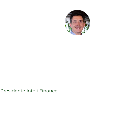
Maia
Victo
do Opportunity
Income
Head de 
Manage
iffner
sset Management
Presidente Inteli Finance
iferentes dentro do Mercado Fi