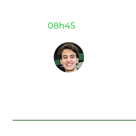
Boas-Vindas
08h45
Rafael Válio
Fundador |
Z Inve
Abertura Z Summit 2