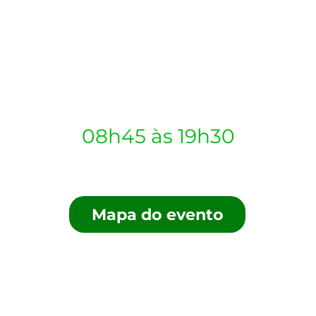
NDA 2026
WORKSHOPS 2026
INSCREVA-SE
ONLINE
P
ama da
Plenária Pr
08h45 às 19h30
Mapa do evento