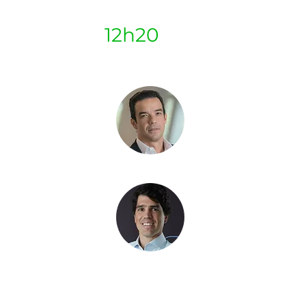
12h20
Guilherme 
Diretor de renda fix
Eduardo Z
Head Private Banki
Genial Investimen