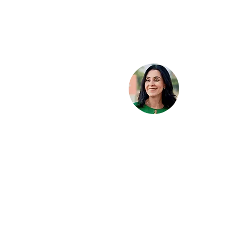
Germ
Maranhão
Alme
a |
Itaú BBA
VP de Pe
ambrone
ng
tos