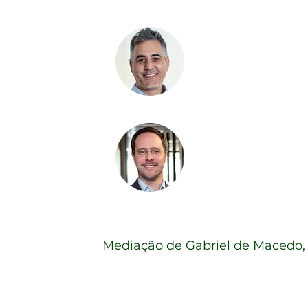
Guilherme 
Membro de gestão 
| Opportunity
Rudolf Gschl
CEO |
Santander A
Mediação de Gabriel de Macedo, 
Ramos e Carreiras D