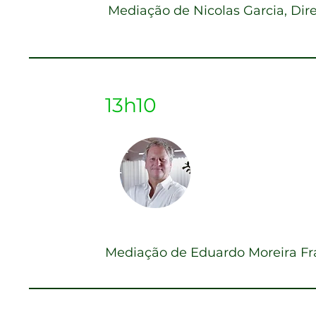
Mediação de Nicolas Garcia, Dir
Investment Banking:
13h10
Rodolfo Rie
CEO |
Genial Inves
Mediação de Eduardo Moreira Fra
Por Trás de uma corre