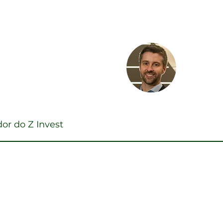
Ferna
ieri
Superint
estimentos
Inovação
or do Z Invest
 o Brasil tem de Melhor?