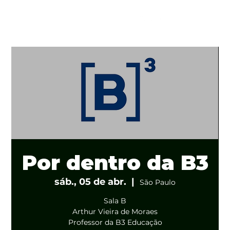
Por dentro da B3
sáb., 05 de abr.
  |  
São Paulo
Sala B
Arthur Vieira de Moraes
Professor da B3 Educação