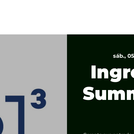
NDA 2026
WORKSHOPS 2026
INSCREVA-SE
ONLINE
P
sáb., 05
Ingr
Summ