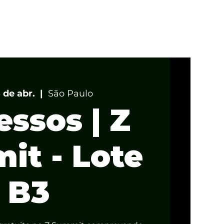
ALESTRANTES
ALMOÇO
FOTOS
 de abr.
  |  
São Paulo
essos | Z
it - Lote
B3