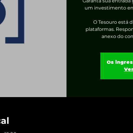
Garanta sua entrada
um investimento em 
O Tesouro está d
plataformas. Respo
anexo do co
Os ingres
Ver
cal