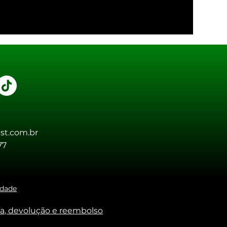
st.com.br
77
idade
oca, devolução e reembolso